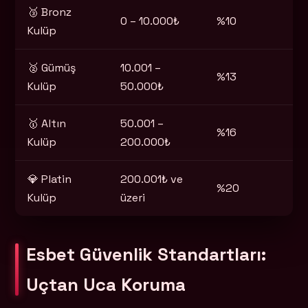
🥉 Bronz
0 – 10.000₺
%10
Kulüp
🥈 Gümüş
10.001 –
%13
Kulüp
50.000₺
🥇 Altın
50.001 –
%16
Kulüp
200.000₺
💎 Platin
200.001₺ ve
%20
Kulüp
üzeri
Esbet Güvenlik Standartları:
Uçtan Uca Koruma