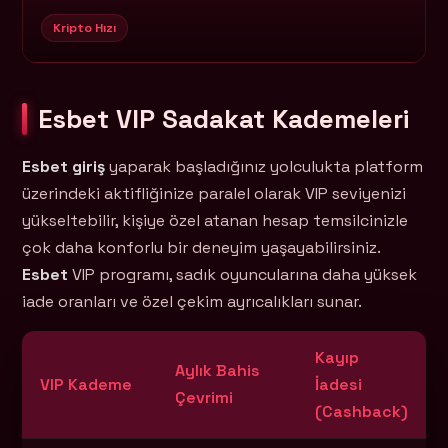
Kripto Hızı
Esbet VIP Sadakat Kademeleri
Esbet giriş
yaparak başladığınız yolculukta platform
üzerindeki aktifliğinize paralel olarak VIP seviyenizi
yükseltebilir, kişiye özel atanan hesap temsilcinizle
çok daha konforlu bir deneyim yaşayabilirsiniz.
Esbet
VIP programı, sadık oyuncularına daha yüksek
iade oranları ve özel çekim ayrıcalıkları sunar.
Kayıp
Aylık Bahis
VIP Kademe
İadesi
Çevrimi
(Cashback)