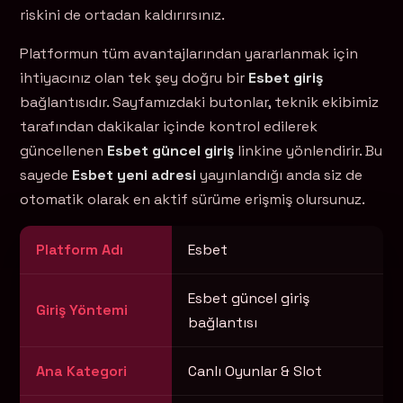
riskini de ortadan kaldırırsınız.
Platformun tüm avantajlarından yararlanmak için
ihtiyacınız olan tek şey doğru bir
Esbet giriş
bağlantısıdır. Sayfamızdaki butonlar, teknik ekibimiz
tarafından dakikalar içinde kontrol edilerek
güncellenen
Esbet güncel giriş
linkine yönlendirir. Bu
sayede
Esbet yeni adresi
yayınlandığı anda siz de
otomatik olarak en aktif sürüme erişmiş olursunuz.
Platform Adı
Esbet
Esbet güncel giriş
Giriş Yöntemi
bağlantısı
Ana Kategori
Canlı Oyunlar & Slot