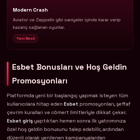
Modern Crash
Aviator ve Zeppelin gibi saniyeler içinde karar verip
kazanç sağlanan oyunlar.
Yeni Nesil
Esbet Bonusları ve Hoş Geldin
Promosyonları
Platformda yeni bir başlangıç yapmak isteyen tüm
kullanıcılara hitap eden
Esbet
promosyonları, şeffaf
çevrim kuralları ve cömert limitleriyle dikkat çeker.
Esbet giriş
yaptıktan hemen sonra ilk yatırımınıza
özel hoş geldin bonusunu talep edebilir, ardından
düzenli olarak yenilenen kampanyalardan