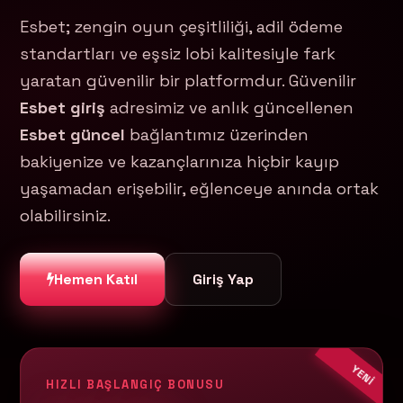
Esbet; zengin oyun çeşitliliği, adil ödeme
standartları ve eşsiz lobi kalitesiyle fark
yaratan güvenilir bir platformdur. Güvenilir
Esbet giriş
adresimiz ve anlık güncellenen
Esbet güncel
bağlantımız üzerinden
bakiyenize ve kazançlarınıza hiçbir kayıp
yaşamadan erişebilir, eğlenceye anında ortak
olabilirsiniz.
Hemen Katıl
Giriş Yap
YENİ
HIZLI BAŞLANGIÇ BONUSU