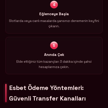
4
Eğlenceye Başla
Slotlarda veya canlı masalarda şansınızı denemenin keyfini
çıkarın.
5
Anında Çek
Elde ettiğiniz tüm kazançları 3 dakika içinde şahsi
hesaplarınıza çekin.
Esbet Ödeme Yöntemleri:
Güvenli Transfer Kanalları