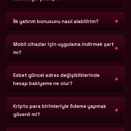
İlk yatırım bonusunu nasıl alabilirim?
Mobil cihazlar için uygulama indirmek şart
mı?
Esbet güncel adres değişikliklerinde
hesap bakiyeme ne olur?
Kripto para birimleriyle ödeme yapmak
güvenli mi?