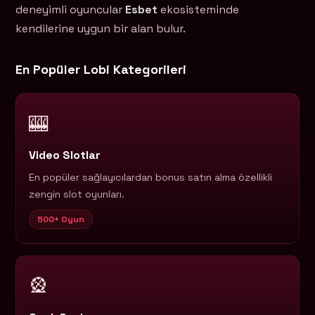
deneyimli oyuncular
Esbet
ekosisteminde
kendilerine uygun bir alan bulur.
En Popüler Lobi Kategorileri
🎰
Video Slotlar
En popüler sağlayıcılardan bonus satın alma özellikli
zengin slot oyunları.
500+ Oyun
🎡