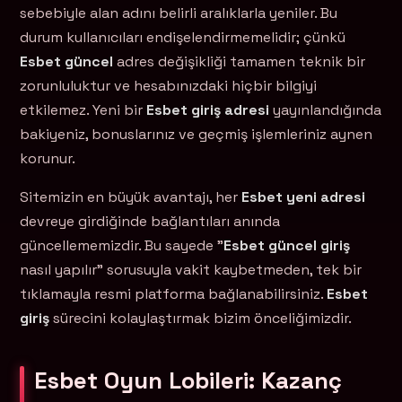
sebebiyle alan adını belirli aralıklarla yeniler. Bu
durum kullanıcıları endişelendirmemelidir; çünkü
Esbet güncel
adres değişikliği tamamen teknik bir
zorunluluktur ve hesabınızdaki hiçbir bilgiyi
etkilemez. Yeni bir
Esbet giriş adresi
yayınlandığında
bakiyeniz, bonuslarınız ve geçmiş işlemleriniz aynen
korunur.
Sitemizin en büyük avantajı, her
Esbet yeni adresi
devreye girdiğinde bağlantıları anında
güncellememizdir. Bu sayede "
Esbet güncel giriş
nasıl yapılır" sorusuyla vakit kaybetmeden, tek bir
tıklamayla resmi platforma bağlanabilirsiniz.
Esbet
giriş
sürecini kolaylaştırmak bizim önceliğimizdir.
Esbet Oyun Lobileri: Kazanç