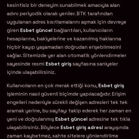
kesintisiz bir deneyim sunabilmek amacıyla alan
adını periyodik olarak yeniler. BTK tarafından
uygulanan adres kısıtlamalarını aşmak için devreye
giren
Esbet güncel
bağlantıları, kullanıcıların
hesaplarına, bakiyelerine ve kazanılmış haklarına
hiçbir kayıp yaşamadan doğrudan erişebilmesini
sağlar. Sitemizde yer alan otomatik yönlendirmeler
sayesinde resmi
Esbet giriş
sayfasına saniyeler
içinde ulaşabilirsiniz.
Kullanıcıların en çok merak ettiği konu,
Esbet giriş
işleminin nasıl güvenli biçimde yapılacağıdır. Erişim
engelleri nedeniyle sürekli değişen adresleri tek tek
aramak yerine, bu sayfayı takip ederek her zaman en
yeni ve doğrulanmış
Esbet güncel
adresine tek tıkla
ulaşabilirsiniz. Böylece
Esbet giriş adresi
arayışında
zaman kaybetmez, sahte sitelere yönlendirilme