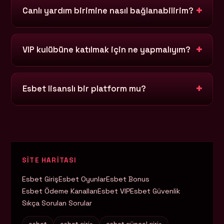
Canlı yardım birimine nasıl bağlanabilirim?
VIP kulübüne katılmak için ne yapmalıyım?
Esbet lisanslı bir platform mu?
SITE HARITASI
Esbet Giriş
Esbet Oyunlar
Esbet Bonus
Esbet Ödeme Kanalları
Esbet VIP
Esbet Güvenlik
Sıkça Sorulan Sorular