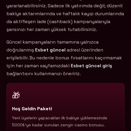
yararlanabilirsiniz. Sadece ilk yatırımda değil; düzenli
bakiye aktarımlarında ve haftalık kayıp durumlarında
da aktifleşen iade (cashback) kampanyalarıyla
şansınızı her zaman yüksek tutabilirsiniz.
Güncel kampanyaların tamamına yalnızca
doğrulanmış
Esbet güncel
adresi üzerinden
erişilebilir. Bu nedenle bonus fırsatlarını kaçırmamak
için her zaman sayfamızdaki
Esbet güncel giriş
bağlantısını kullanmanızı öneririz.
🎁
Hoş Geldin Paketi
Yeni üyelerin yapacakları ilk bakiye yüklemesinde
5000₺'ye kadar sunulan zengin casino bonusu.