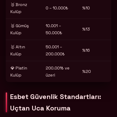
🥉 Bronz
0 – 10.000₺
%10
Kulüp
🥈 Gümüş
10.001 –
%13
Kulüp
50.000₺
🥇 Altın
50.001 –
%16
Kulüp
200.000₺
💎 Platin
200.001₺ ve
%20
Kulüp
üzeri
Esbet Güvenlik Standartları:
Uçtan Uca Koruma