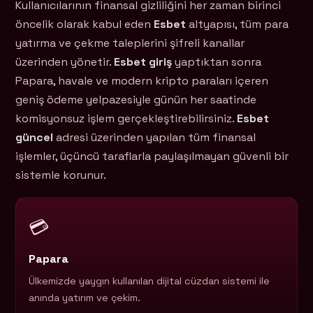
Kullanıcılarının finansal gizliliğini her zaman birinci
öncelik olarak kabul eden
Esbet
altyapısı, tüm para
yatırma ve çekme taleplerini şifreli kanallar
üzerinden yönetir.
Esbet giriş
yaptıktan sonra
Papara, havale ve modern kripto paraları içeren
geniş ödeme yelpazesiyle günün her saatinde
komisyonsuz işlem gerçekleştirebilirsiniz.
Esbet
güncel
adresi üzerinden yapılan tüm finansal
işlemler, üçüncü taraflarla paylaşılmayan güvenli bir
sistemle korunur.
💳
Papara
Ülkemizde yaygın kullanılan dijital cüzdan sistemi ile
anında yatırım ve çekim.