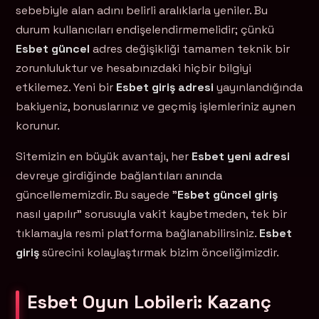
sebebiyle alan adını belirli aralıklarla yeniler. Bu
durum kullanıcıları endişelendirmemelidir; çünkü
Esbet güncel
adres değişikliği tamamen teknik bir
zorunluluktur ve hesabınızdaki hiçbir bilgiyi
etkilemez. Yeni bir
Esbet giriş adresi
yayınlandığında
bakiyeniz, bonuslarınız ve geçmiş işlemleriniz aynen
korunur.
Sitemizin en büyük avantajı, her
Esbet yeni adresi
devreye girdiğinde bağlantıları anında
güncellememizdir. Bu sayede "
Esbet güncel giriş
nasıl yapılır" sorusuyla vakit kaybetmeden, tek bir
tıklamayla resmi platforma bağlanabilirsiniz.
Esbet
giriş
sürecini kolaylaştırmak bizim önceliğimizdir.
Esbet Oyun Lobileri: Kazanç