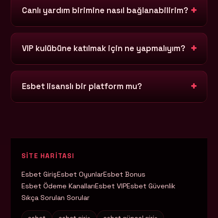
Canlı yardım birimine nasıl bağlanabilirim?
VIP kulübüne katılmak için ne yapmalıyım?
Esbet lisanslı bir platform mu?
SITE HARITASI
Esbet Giriş
Esbet Oyunlar
Esbet Bonus
Esbet Ödeme Kanalları
Esbet VIP
Esbet Güvenlik
Sıkça Sorulan Sorular