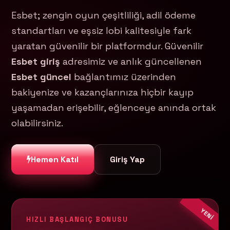
Esbet; zengin oyun çeşitliliği, adil ödeme
standartları ve eşsiz lobi kalitesiyle fark
yaratan güvenilir bir platformdur. Güvenilir
Esbet giriş
adresimiz ve anlık güncellenen
Esbet güncel
bağlantımız üzerinden
bakiyenize ve kazançlarınıza hiçbir kayıp
yaşamadan erişebilir, eğlenceye anında ortak
olabilirsiniz.
Hemen Katıl
Giriş Yap
YENİ
HIZLI BAŞLANGIÇ BONUSU