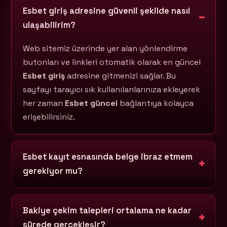
Esbet giriş adresine güvenli şekilde nasıl
ulaşabilirim?
Web sitemiz üzerinde yer alan yönlendirme
butonları ve linkleri otomatik olarak en güncel
Esbet giriş
adresine gitmenizi sağlar. Bu
sayfayı tarayıcı sık kullanılanlarınıza ekleyerek
her zaman
Esbet güncel
bağlantıya kolayca
erişebilirsiniz.
Esbet kayıt esnasında belge ibraz etmem
gerekiyor mu?
Bakiye çekim talepleri ortalama ne kadar
sürede gerçekleşir?