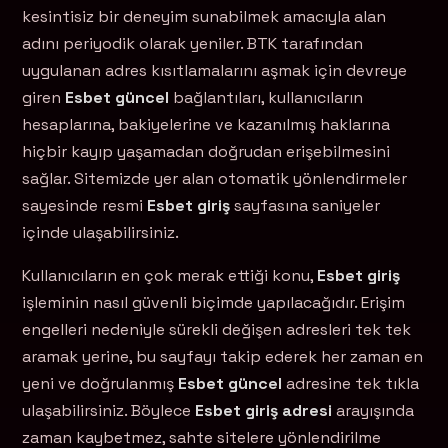
kesintisiz bir deneyim sunabilmek amacıyla alan
adını periyodik olarak yeniler. BTK tarafından
uygulanan adres kısıtlamalarını aşmak için devreye
giren
Esbet güncel
bağlantıları, kullanıcıların
hesaplarına, bakiyelerine ve kazanılmış haklarına
hiçbir kayıp yaşamadan doğrudan erişebilmesini
sağlar. Sitemizde yer alan otomatik yönlendirmeler
sayesinde resmi
Esbet giriş
sayfasına saniyeler
içinde ulaşabilirsiniz.
Kullanıcıların en çok merak ettiği konu,
Esbet giriş
işleminin nasıl güvenli biçimde yapılacağıdır. Erişim
engelleri nedeniyle sürekli değişen adresleri tek tek
aramak yerine, bu sayfayı takip ederek her zaman en
yeni ve doğrulanmış
Esbet güncel
adresine tek tıkla
ulaşabilirsiniz. Böylece
Esbet giriş adresi
arayışında
zaman kaybetmez, sahte sitelere yönlendirilme