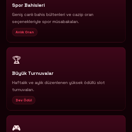
Spor Bahisleri
Geniş canlı bahis bültenleri ve cazip oran
seçenekleriyle spor müsabakaları.
Anlık Oran
🏆
Büyük Turnuvalar
Haftalık ve aylık düzenlenen yüksek ödüllü slot
turnuvaları.
Dev Ödül
🎮