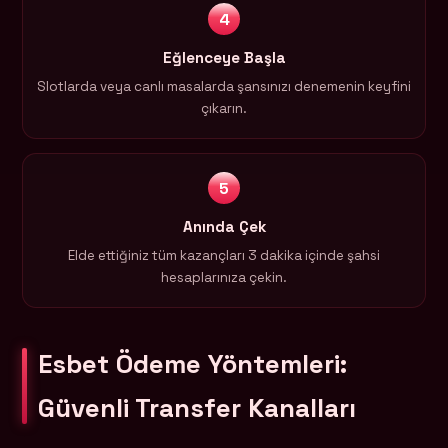
4
Eğlenceye Başla
Slotlarda veya canlı masalarda şansınızı denemenin keyfini
çıkarın.
5
Anında Çek
Elde ettiğiniz tüm kazançları 3 dakika içinde şahsi
hesaplarınıza çekin.
Esbet Ödeme Yöntemleri:
Güvenli Transfer Kanalları