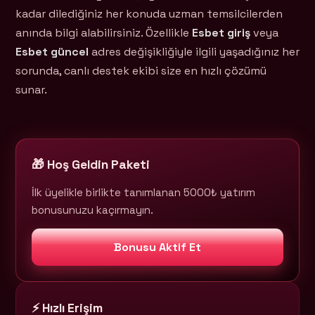
kadar dilediğiniz her konuda uzman temsilcilerden
anında bilgi alabilirsiniz. Özellikle
Esbet giriş
veya
Esbet güncel
adres değişikliğiyle ilgili yaşadığınız her
sorunda, canlı destek ekibi size en hızlı çözümü
sunar.
🎁 Hoş Geldin Paketi
İlk üyelikle birlikte tanımlanan 5000₺ yatırım
bonusunuzu kaçırmayın.
Bonusu Aktif Et
⚡ Hızlı Erişim