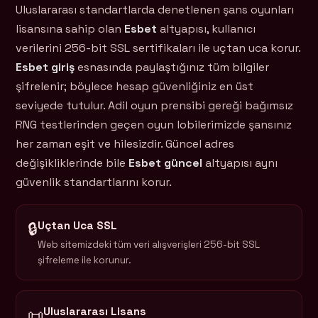
Uluslararası standartlarda denetlenen şans oyunları
lisansına sahip olan
Esbet
altyapısı, kullanıcı
verilerini 256-bit SSL sertifikaları ile uçtan uca korur.
Esbet giriş
esnasında paylaştığınız tüm bilgiler
şifrelenir; böylece hesap güvenliğiniz en üst
seviyede tutulur. Adil oyun prensibi gereği bağımsız
RNG testlerinden geçen oyun lobilerimizde şansınız
her zaman eşit ve hilesizdir. Güncel adres
değişikliklerinde bile
Esbet güncel
altyapısı aynı
güvenlik standartlarını korur.
Uçtan Uca SSL
🔒
Web sitemizdeki tüm veri alışverişleri 256-bit SSL
şifreleme ile korunur.
Uluslararası Lisans
📜