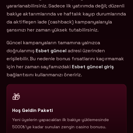
yararlanabilirsiniz. Sadece ilk yatırımda değil; düzenli
bakiye aktarımlarında ve haftalık kayıp durumlarında
da aktifleşen iade (cashback) kampanyalarıyla
şansınızı her zaman yüksek tutabilirsiniz.
Güncel kampanyaların tamamına yalnızca
doğrulanmış
Esbet güncel
adresi üzerinden
erişilebilir. Bu nedenle bonus fırsatlarını kaçırmamak
için her zaman sayfamızdaki
Esbet güncel giriş
bağlantısını kullanmanızı öneririz.
🎁
Hoş Geldin Paketi
Yeni üyelerin yapacakları ilk bakiye yüklemesinde
5000₺'ye kadar sunulan zengin casino bonusu.