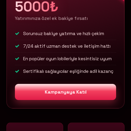
5000₺
Yatırımınıza özel ek bakiye fırsatı
Sorunsuz bakiye yatırma ve hızlı çekim
7/24 aktif uzman destek ve iletişim hattı
En popüler oyun lobileriyle kesintisiz uyum
Sertifikalı sağlayıcılar eşliğinde adil kazanç
Kampanyaya Katıl