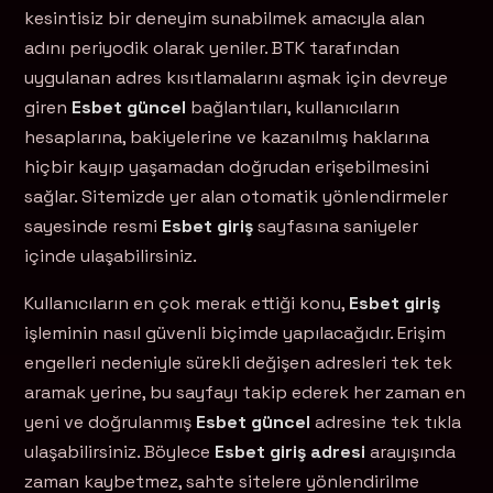
kesintisiz bir deneyim sunabilmek amacıyla alan
adını periyodik olarak yeniler. BTK tarafından
uygulanan adres kısıtlamalarını aşmak için devreye
giren
Esbet güncel
bağlantıları, kullanıcıların
hesaplarına, bakiyelerine ve kazanılmış haklarına
hiçbir kayıp yaşamadan doğrudan erişebilmesini
sağlar. Sitemizde yer alan otomatik yönlendirmeler
sayesinde resmi
Esbet giriş
sayfasına saniyeler
içinde ulaşabilirsiniz.
Kullanıcıların en çok merak ettiği konu,
Esbet giriş
işleminin nasıl güvenli biçimde yapılacağıdır. Erişim
engelleri nedeniyle sürekli değişen adresleri tek tek
aramak yerine, bu sayfayı takip ederek her zaman en
yeni ve doğrulanmış
Esbet güncel
adresine tek tıkla
ulaşabilirsiniz. Böylece
Esbet giriş adresi
arayışında
zaman kaybetmez, sahte sitelere yönlendirilme