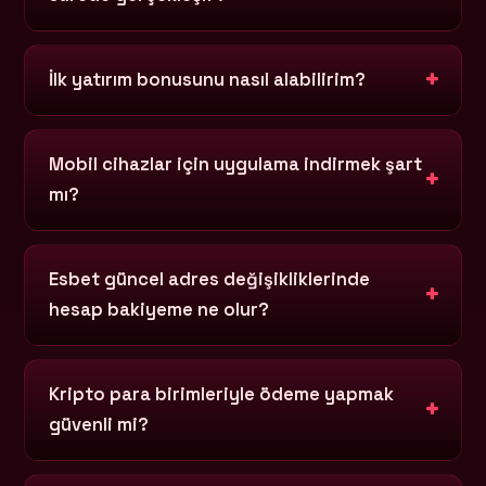
İlk yatırım bonusunu nasıl alabilirim?
Mobil cihazlar için uygulama indirmek şart
mı?
Esbet güncel adres değişikliklerinde
hesap bakiyeme ne olur?
Kripto para birimleriyle ödeme yapmak
güvenli mi?