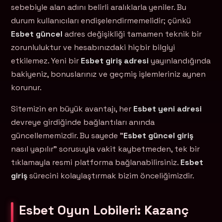
sebebiyle alan adını belirli aralıklarla yeniler. Bu
durum kullanıcıları endişelendirmemelidir; çünkü
Esbet güncel
adres değişikliği tamamen teknik bir
zorunluluktur ve hesabınızdaki hiçbir bilgiyi
etkilemez. Yeni bir
Esbet giriş adresi
yayınlandığında
bakiyeniz, bonuslarınız ve geçmiş işlemleriniz aynen
korunur.
Sitemizin en büyük avantajı, her
Esbet yeni adresi
devreye girdiğinde bağlantıları anında
güncellememizdir. Bu sayede "
Esbet güncel giriş
nasıl yapılır" sorusuyla vakit kaybetmeden, tek bir
tıklamayla resmi platforma bağlanabilirsiniz.
Esbet
giriş
sürecini kolaylaştırmak bizim önceliğimizdir.
Esbet Oyun Lobileri: Kazanç