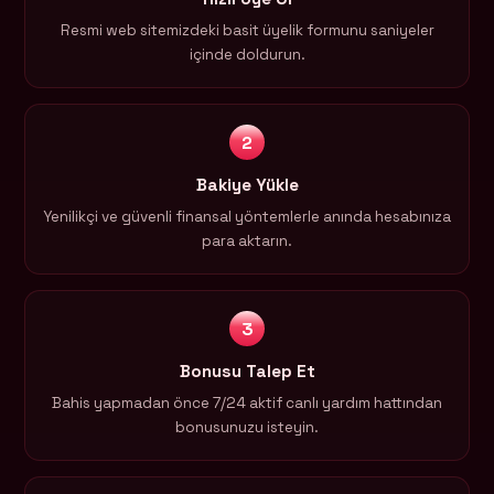
Resmi web sitemizdeki basit üyelik formunu saniyeler
içinde doldurun.
2
Bakiye Yükle
Yenilikçi ve güvenli finansal yöntemlerle anında hesabınıza
para aktarın.
3
Bonusu Talep Et
Bahis yapmadan önce 7/24 aktif canlı yardım hattından
bonusunuzu isteyin.