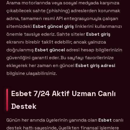
Arama motorlarında veya sosyal medyada karşınıza
çıkabilecek sahte (phishing) adreslerden korunmak
adına, tamamen resmi API entegrasyonuyla çalışan
sitemizdeki
Esbet güncel giriş
linklerini kullanmanızı
önemle tavsiye ederiz. Sahte siteler
Esbet giriş
ekranını birebir taklit edebilir; ancak yalnızca
doğrulanmış
Esbet güncel
adresi hesap bilgilerinizin
güvenliğini garanti eder. Bu sayfayı favorilerinize
ekleyerek her zaman en güncel
Esbet giriş adresi
bilgisine ulaşabilirsiniz.
Esbet 7/24 Aktif Uzman Canlı
Destek
Günün her anında üyelerinin yanında olan
Esbet
canlı
destek hattı sayesinde, üyelikten finansal işlemlere