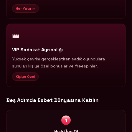
Her Yatırım
👑
VIP Sadakat Ayrıcalığı
Yüksek çevrim gerçekleştiren sadık oyunculara
sunulan kişiye özel bonuslar ve freespinler.
Kişiye Özel
Beş Adımda Esbet Dünyasına Katılın
1
Hızlı Üye Ol