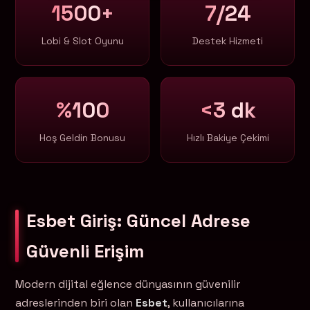
1500+
7/24
Lobi & Slot Oyunu
Destek Hizmeti
%100
<3 dk
Hoş Geldin Bonusu
Hızlı Bakiye Çekimi
Esbet Giriş: Güncel Adrese
Güvenli Erişim
Modern dijital eğlence dünyasının güvenilir
adreslerinden biri olan
Esbet
, kullanıcılarına