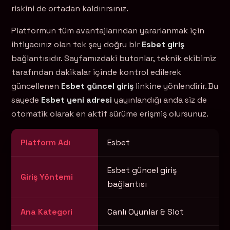
riskini de ortadan kaldırırsınız.
Platformun tüm avantajlarından yararlanmak için
ihtiyacınız olan tek şey doğru bir
Esbet giriş
bağlantısıdır. Sayfamızdaki butonlar, teknik ekibimiz
tarafından dakikalar içinde kontrol edilerek
güncellenen
Esbet güncel giriş
linkine yönlendirir. Bu
sayede
Esbet yeni adresi
yayınlandığı anda siz de
otomatik olarak en aktif sürüme erişmiş olursunuz.
Platform Adı
Esbet
Esbet güncel giriş
Giriş Yöntemi
bağlantısı
Ana Kategori
Canlı Oyunlar & Slot