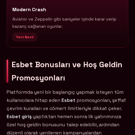
Modern Crash
Aviator ve Zeppelin gibi saniyeler içinde karar verip
kazanç sağlanan oyunlar.
Yeni Nesil
Esbet Bonusları ve Hoş Geldin
Promosyonları
Platformda yeni bir başlangıç yapmak isteyen tüm
kullanıcılara hitap eden
Esbet
promosyonları, şeffaf
çevrim kuralları ve cömert limitleriyle dikkat çeker.
Esbet giriş
yaptıktan hemen sonra ilk yatırımınıza
özel hoş geldin bonusunu talep edebilir, ardından
düzenli olarak yenilenen kampanyalardan