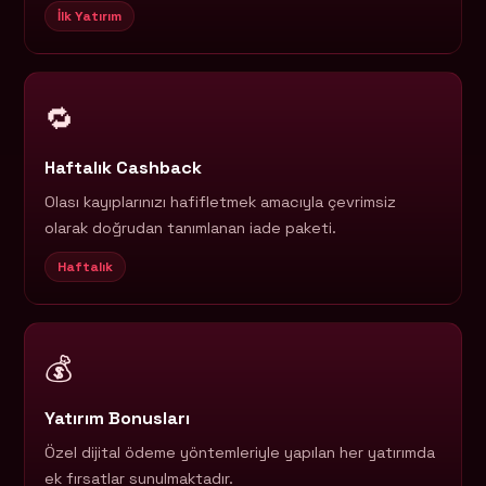
İlk Yatırım
🔁
Haftalık Cashback
Olası kayıplarınızı hafifletmek amacıyla çevrimsiz
olarak doğrudan tanımlanan iade paketi.
Haftalık
💰
Yatırım Bonusları
Özel dijital ödeme yöntemleriyle yapılan her yatırımda
ek fırsatlar sunulmaktadır.