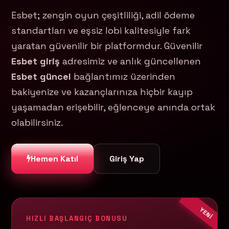
Esbet; zengin oyun çeşitliliği, adil ödeme
standartları ve eşsiz lobi kalitesiyle fark
yaratan güvenilir bir platformdur. Güvenilir
Esbet giriş
adresimiz ve anlık güncellenen
Esbet güncel
bağlantımız üzerinden
bakiyenize ve kazançlarınıza hiçbir kayıp
yaşamadan erişebilir, eğlenceye anında ortak
olabilirsiniz.
Hemen Katıl
Giriş Yap
YENİ
HIZLI BAŞLANGIÇ BONUSU