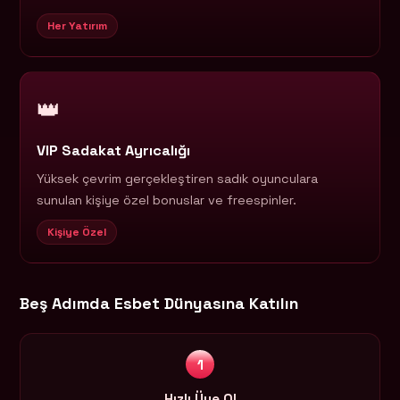
Her Yatırım
👑
VIP Sadakat Ayrıcalığı
Yüksek çevrim gerçekleştiren sadık oyunculara
sunulan kişiye özel bonuslar ve freespinler.
Kişiye Özel
Beş Adımda Esbet Dünyasına Katılın
1
Hızlı Üye Ol