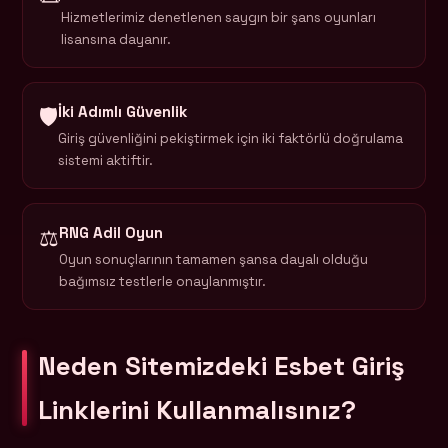
Hizmetlerimiz denetlenen saygın bir şans oyunları
lisansına dayanır.
İki Adımlı Güvenlik
🛡️
Giriş güvenliğini pekiştirmek için iki faktörlü doğrulama
sistemi aktiftir.
RNG Adil Oyun
⚖️
Oyun sonuçlarının tamamen şansa dayalı olduğu
bağımsız testlerle onaylanmıştır.
Neden Sitemizdeki Esbet Giriş
Linklerini Kullanmalısınız?