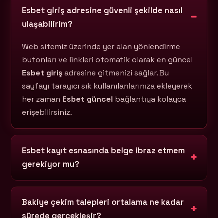
Esbet giriş adresine güvenli şekilde nasıl
ulaşabilirim?
Web sitemiz üzerinde yer alan yönlendirme
butonları ve linkleri otomatik olarak en güncel
Esbet giriş
adresine gitmenizi sağlar. Bu
sayfayı tarayıcı sık kullanılanlarınıza ekleyerek
her zaman
Esbet güncel
bağlantıya kolayca
erişebilirsiniz.
Esbet kayıt esnasında belge ibraz etmem
gerekiyor mu?
Bakiye çekim talepleri ortalama ne kadar
sürede gerçekleşir?