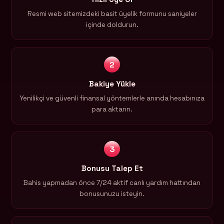
Resmi web sitemizdeki basit üyelik formunu saniyeler
içinde doldurun.
2
Bakiye Yükle
Yenilikçi ve güvenli finansal yöntemlerle anında hesabınıza
para aktarın.
3
Bonusu Talep Et
Bahis yapmadan önce 7/24 aktif canlı yardım hattından
bonusunuzu isteyin.