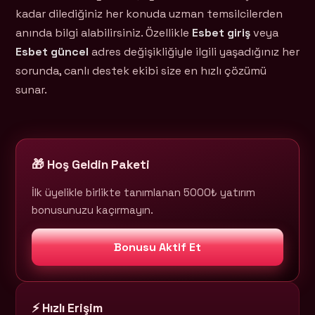
kadar dilediğiniz her konuda uzman temsilcilerden
anında bilgi alabilirsiniz. Özellikle
Esbet giriş
veya
Esbet güncel
adres değişikliğiyle ilgili yaşadığınız her
sorunda, canlı destek ekibi size en hızlı çözümü
sunar.
🎁 Hoş Geldin Paketi
İlk üyelikle birlikte tanımlanan 5000₺ yatırım
bonusunuzu kaçırmayın.
Bonusu Aktif Et
⚡ Hızlı Erişim