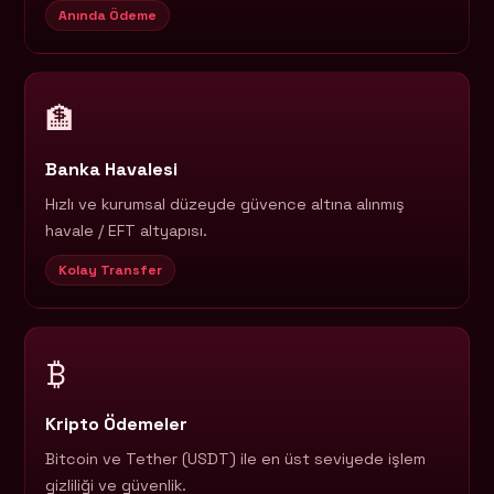
Anında Ödeme
🏦
Banka Havalesi
Hızlı ve kurumsal düzeyde güvence altına alınmış
havale / EFT altyapısı.
Kolay Transfer
₿
Kripto Ödemeler
Bitcoin ve Tether (USDT) ile en üst seviyede işlem
gizliliği ve güvenlik.